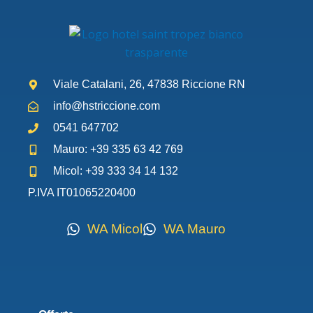
Viale Catalani, 26, 47838 Riccione RN
info@hstriccione.com
0541 647702
Mauro: +39 335 63 42 769
Micol: +39 333 34 14 132
P.IVA IT01065220400
WA Micol
WA Mauro