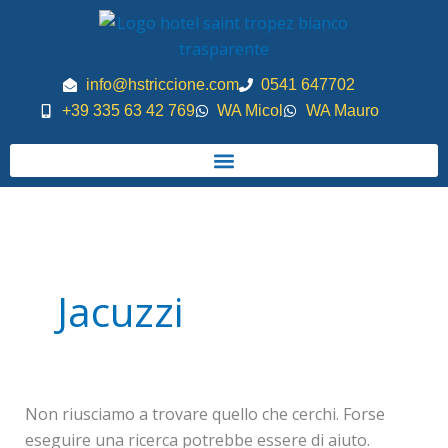
Vai
al
contenuto
info@hstriccione.com
0541 647702
+39 335 63 42 769
WA Micol
WA Mauro
Cerca:
Jacuzzi
Non riusciamo a trovare quello che cerchi. Forse
eseguire una ricerca potrebbe essere di aiuto.