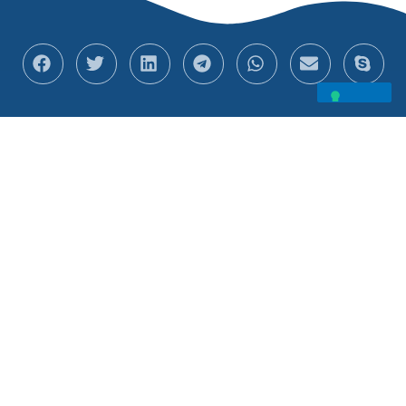
Viale Catalani, 26, 47838 Riccione RN
info@hstriccione.com
0541 647702
Mauro: +39 335 63 42 769
Micol: +39 333 34 14 132
P.IVA IT01065220400