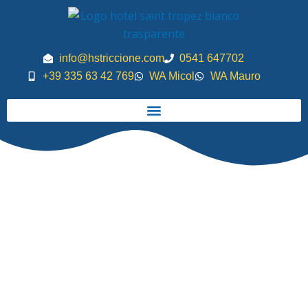
Vai
al
contenuto
info@hstriccione.com
0541 647702
+39 335 63 42 769
WA Micol
WA Mauro