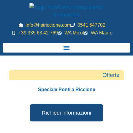
Vai
al
contenuto
info@hstriccione.com
0541 647702
+39 335 63 42 769
WA Micol
WA Mauro
Offerte
Speciale Ponti a Riccione
Richiedi informazioni