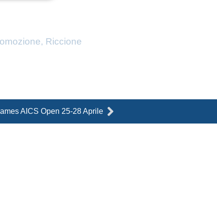
romozione
,
Riccione
Successivo
ames AICS Open 25-28 Aprile