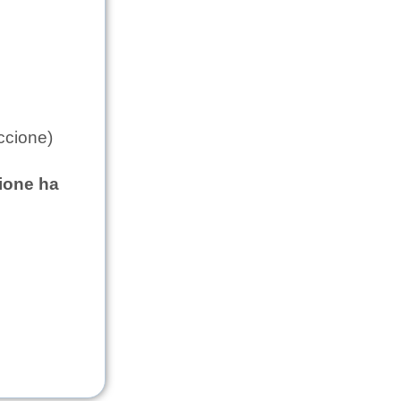
ccione)
cione ha