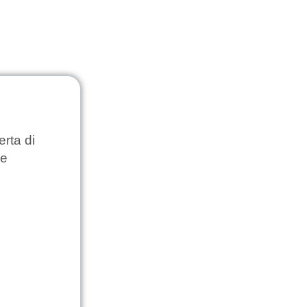
erta di
le