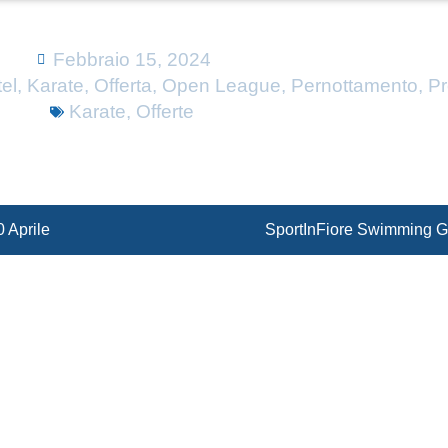
Febbraio 15, 2024
el
,
Karate
,
Offerta
,
Open League
,
Pernottamento
,
P
Karate
,
Offerte
0 Aprile
SportInFiore Swimming G