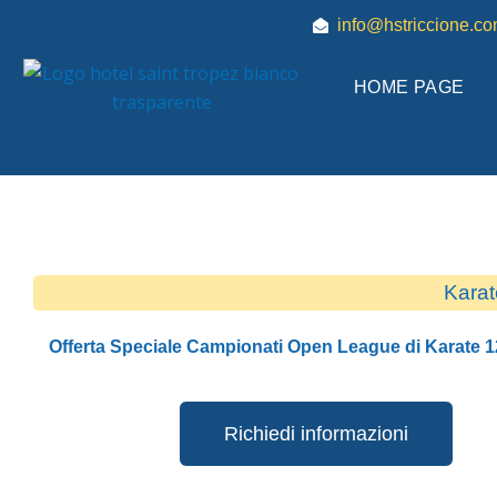
Vai
info@hstriccione.c
al
contenuto
HOME PAGE
Karat
Offerta Speciale Campionati Open League di Karate 1
Richiedi informazioni