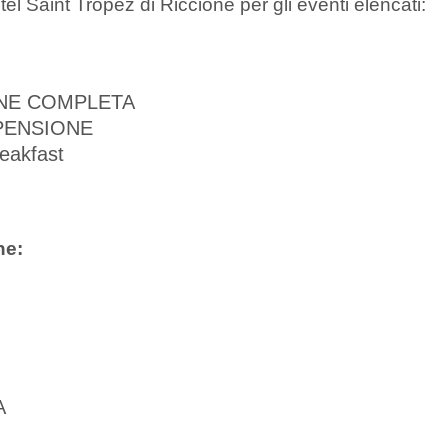
tel Saint Tropez di Riccione per gli eventi elencati:
ONE COMPLETA
PENSIONE
eakfast
ne:
A