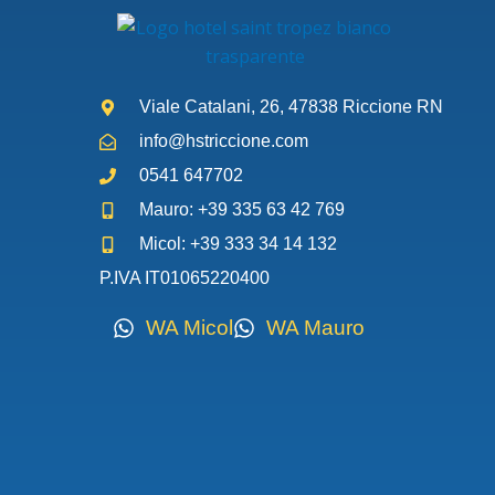
Viale Catalani, 26, 47838 Riccione RN
info@hstriccione.com
0541 647702
Mauro: +39 335 63 42 769
Micol: +39 333 34 14 132
P.IVA IT01065220400
WA Micol
WA Mauro