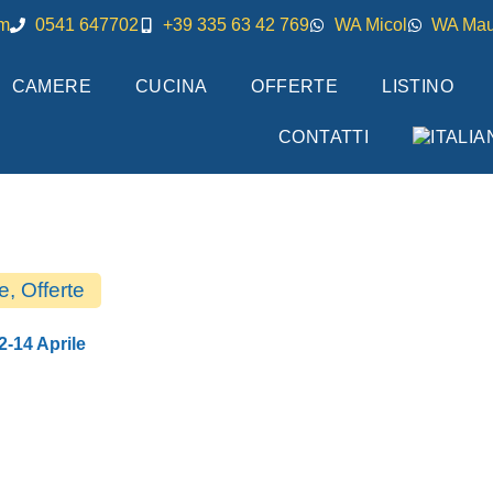
om
0541 647702
+39 335 63 42 769
WA Micol
WA Mau
CAMERE
CUCINA
OFFERTE
LISTINO
CONTATTI
e
,
Offerte
2-14 Aprile