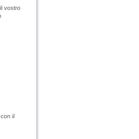
l vostro
e
con il