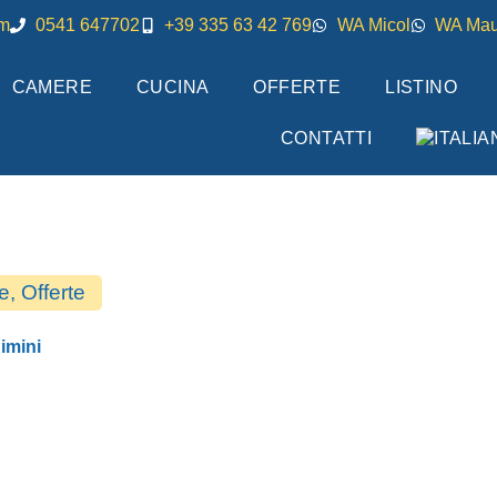
om
0541 647702
+39 335 63 42 769
WA Micol
WA Mau
CAMERE
CUCINA
OFFERTE
LISTINO
CONTATTI
re
,
Offerte
imini