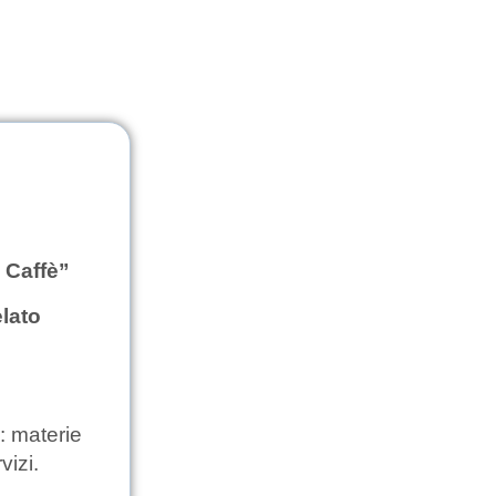
e Caffè”
lato
: materie
vizi.