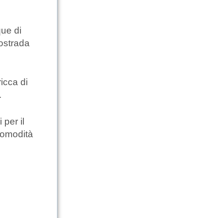
que di
tostrada
icca di
.
 per il
comodità