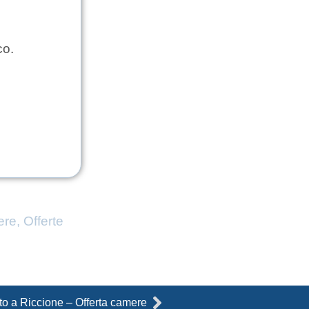
co.
ere
,
Offerte
Successivo
to a Riccione – Offerta camere