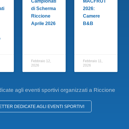
Campionati
MACFRUT
ti
di Scherma
2026:
Riccione
Camere
Aprile 2026
B&B
e
Febbraio 12,
Febbraio 11,
2026
2026
dicate agli eventi sportivi organizzati a Riccione
LETTER DEDICATE AGLI EVENTI SPORTIVI