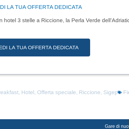
EDI LA TUA OFFERTA DEDICATA
n hotel 3 stelle a Riccione, la Perla Verde dell’Adriati
EDI LA TUA OFFERTA DEDICATA
eakfast
,
Hotel
,
Offerta speciale
,
Riccione
,
Sigep
Fi
Gare di nuo