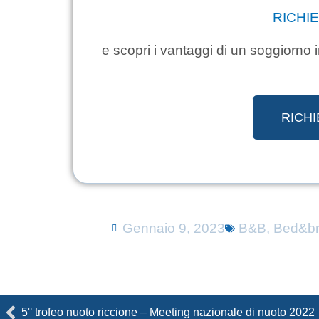
RICHI
e scopri i vantaggi di un soggiorno i
RICHI
Gennaio 9, 2023
B&B
,
Bed&br
Precedente
5° trofeo nuoto riccione – Meeting nazionale di nuoto 2022