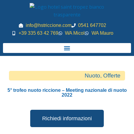
Vai
al
contenuto
info@hstriccione.com
0541 647702
+39 335 63 42 769
WA Micol
WA Mauro
Nuoto
,
Offerte
5° trofeo nuoto riccione – Meeting nazionale di nuoto
2022
Richiedi informazioni