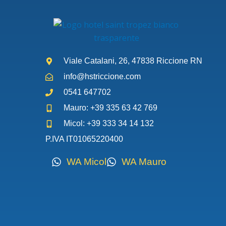
Viale Catalani, 26, 47838 Riccione RN
info@hstriccione.com
0541 647702
Mauro: +39 335 63 42 769
Micol: +39 333 34 14 132
P.IVA IT01065220400
WA Micol
WA Mauro