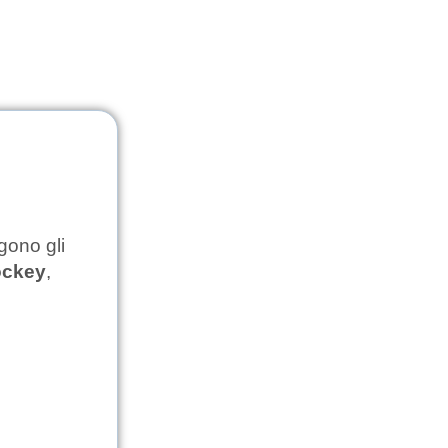
gono gli
ockey
,