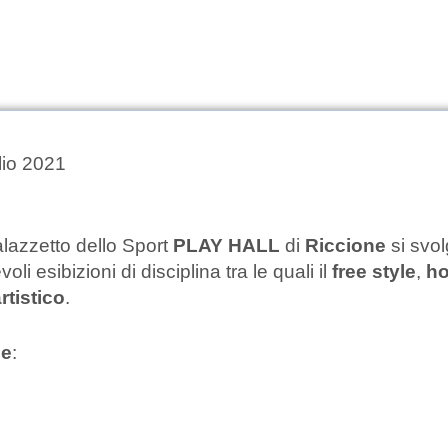
lio 2021
lazzetto dello Sport
PLAY HALL
di
Riccione
si svol
i esibizioni di disciplina tra le quali il
free style
,
h
rtistico
.
ne
: