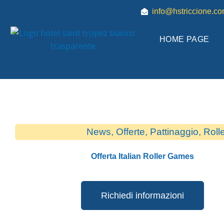
Vai
info@hstriccione.c
al
contenuto
HOME PAGE
News
,
Offerte
,
Pattinaggio
,
Roll
Offerta Italian Roller Games
Richiedi informazioni