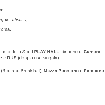
a
;
ggio artistico
;
corsa
.
zzetto dello Sport
PLAY HALL
, dispone di
Camere
le
e
DUS
(doppia uso singola).
(Bed and Breakfast),
Mezza Pensione
e
Pensione