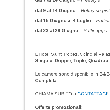
dal 7 al 14 Giugno
–
Freestyle
;
dal 9 al 14 Giugno
–
Hokey su pist
dal 15 Giugno al 4 Luglio
–
Pattina
dal 23 al 28 Giugno
–
Pattinaggio 
L’Hotel Saint Tropez, vicino al Pala
Singole
,
Doppie
,
Triple
,
Quadrup
Le camere sono disponibile in
B&B
Completa
.
CHIAMA SUBITO o
CONTATTACI
!
Offerte promozionali: