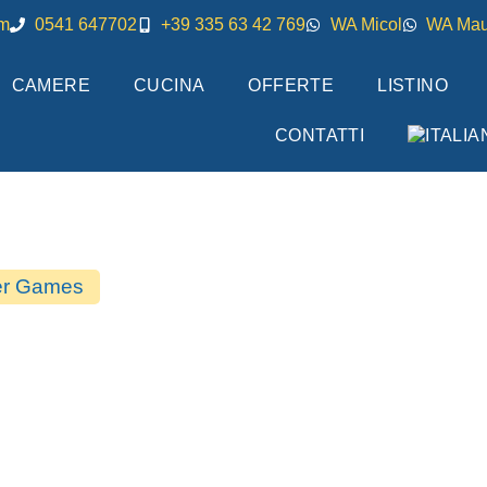
om
0541 647702
+39 335 63 42 769
WA Micol
WA Mau
CAMERE
CUCINA
OFFERTE
LISTINO
CONTATTI
er Games