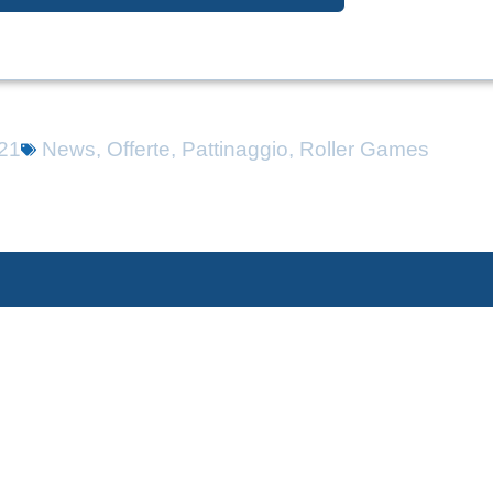
21
News
,
Offerte
,
Pattinaggio
,
Roller Games