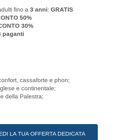
ulti fino a
3 anni
:
GRATIS
ONTO 50%
CONTO 30%
3 paganti
onfort, cassaforte e phon;
nglese e continentale;
 e della Palestra;
EDI LA TUA OFFERTA DEDICATA