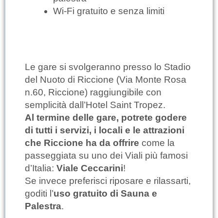
Wi-Fi gratuito e senza limiti
Le gare si svolgeranno presso lo Stadio
del Nuoto di Riccione (Via Monte Rosa
n.60, Riccione) raggiungibile con
semplicità dall’Hotel Saint Tropez.
Al termine delle gare, potrete godere
di tutti i servizi, i locali e le attrazioni
che Riccione ha da offrire
come la
passeggiata su uno dei Viali più famosi
d’Italia:
Viale Ceccarini
!
Se invece preferisci riposare e rilassarti,
goditi l’
uso gratuito di Sauna e
Palestra
.