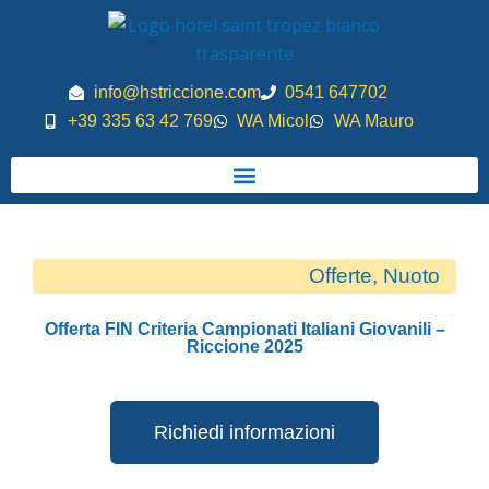
Vai
al
contenuto
info@hstriccione.com
0541 647702
+39 335 63 42 769
WA Micol
WA Mauro
Offerte
,
Nuoto
Offerta FIN Criteria Campionati Italiani Giovanili –
Riccione 2025
Richiedi informazioni