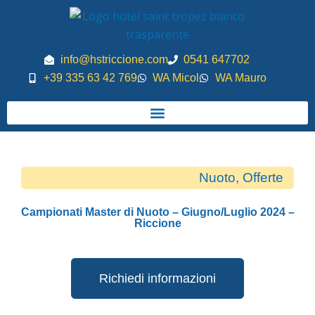
Vai
al
contenuto
info@hstriccione.com
0541 647702
+39 335 63 42 769
WA Micol
WA Mauro
Nuoto
,
Offerte
Campionati Master di Nuoto – Giugno/Luglio 2024 –
Riccione
Richiedi informazioni