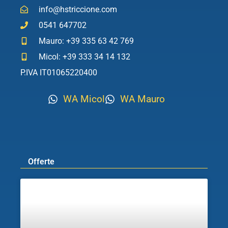
info@hstriccione.com
0541 647702
Mauro: +39 335 63 42 769
Micol: +39 333 34 14 132
P.IVA IT01065220400
WA Micol
WA Mauro
Offerte