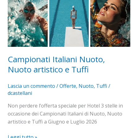
Nuoto,
Nuoto
artistico
e
Tuffi
Campionati Italiani Nuoto,
Nuoto artistico e Tuffi
Lascia un commento
/
Offerte
,
Nuoto
,
Tuffi
/
dcastellani
Non perdere l’offerta speciale per Hotel 3 stelle in
occasione dei Campionati Italiani di Nuoto, Nuoto
artistico e Tuffi a Giugno e Luglio 2026
Leggi tutto »