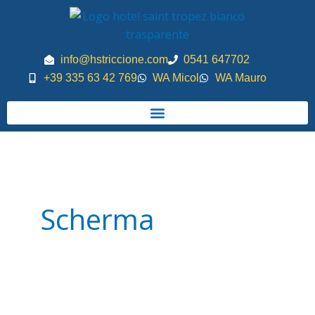
Vai
al
contenuto
info@hstriccione.com
0541 647702
+39 335 63 42 769
WA Micol
WA Mauro
Scherma
Offerta
Hotel