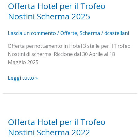
Offerta Hotel per il Trofeo
per
il
Nostini Scherma 2025
Trofeo
Nostini
Lascia un commento
/
Offerte
,
Scherma
/
dcastellani
Scherma
Offerta pernottamento in Hotel 3 stelle per il Trofeo
2025
Nostini di scherma. Riccione dal 30 Aprile al 18
Maggio 2025
Leggi tutto »
Offerta
Hotel
Offerta Hotel per il Trofeo
per
il
Nostini Scherma 2022
Trofeo