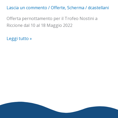
Nostini
Lascia un commento
/
Offerte
,
Scherma
/
dcastellani
Scherma
Offerta pernottamento per il Trofeo Nostini a
2022
Riccione dal 10 al 18 Maggio 2022
Leggi tutto »