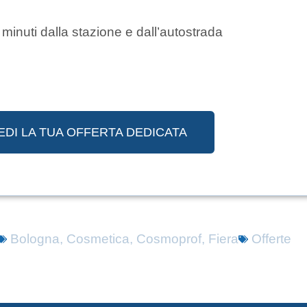
 minuti dalla stazione e dall’autostrada
EDI LA TUA OFFERTA DEDICATA
Bologna
,
Cosmetica
,
Cosmoprof
,
Fiera
Offerte