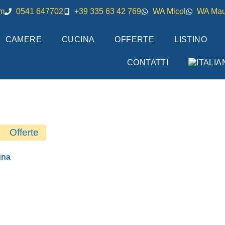
om
0541 647702
+39 335 63 42 769
WA Micol
WA Mau
CAMERE
CUCINA
OFFERTE
LISTINO
CONTATTI
Offerte
gna