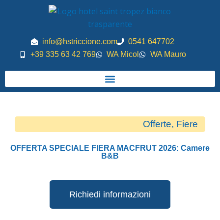
Vai
al
contenuto
info@hstriccione.com
0541 647702
+39 335 63 42 769
WA Micol
WA Mauro
Offerte
,
Fiere
OFFERTA SPECIALE FIERA MACFRUT 2026: Camere
B&B
Richiedi informazioni