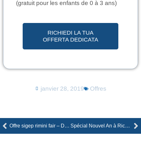
(gratuit pour les enfants de 0 à 3 ans)
RICHIEDI LA TUA
OFFERTA DEDICATA
janvier 28, 2019
Offres
Précédent
Su
Offre sigep rimini fair – Du 19 au 23 janvier 2019
Spécial Nouvel An à Riccione