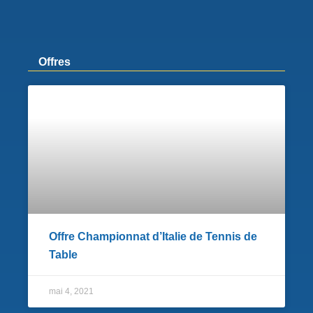
t
s
a
p
Offres
p
Offre Championnat d’Italie de Tennis de
Table
mai 4, 2021