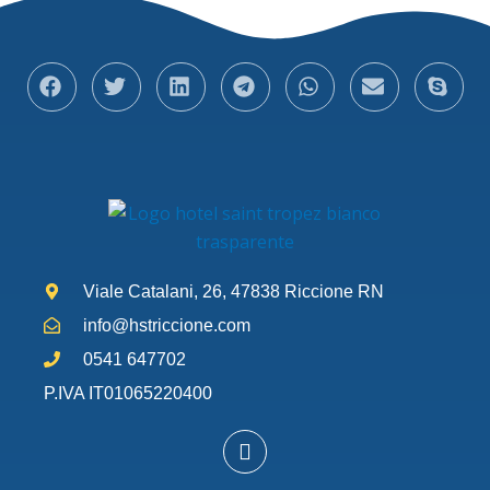
Viale Catalani, 26, 47838 Riccione RN
info@hstriccione.com
0541 647702
P.IVA IT01065220400
W
h
a