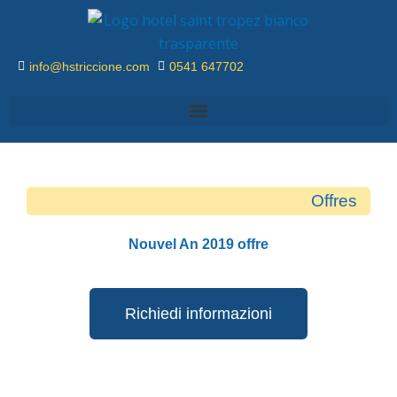
Aller
au
contenu
info@hstriccione.com
0541 647702
Offres
Nouvel An 2019 offre
Richiedi informazioni