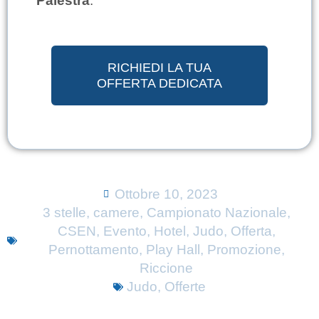
Palestra
.
RICHIEDI LA TUA
OFFERTA DEDICATA
Ottobre 10, 2023
3 stelle
,
camere
,
Campionato Nazionale
,
CSEN
,
Evento
,
Hotel
,
Judo
,
Offerta
,
Pernottamento
,
Play Hall
,
Promozione
,
Riccione
Judo
,
Offerte