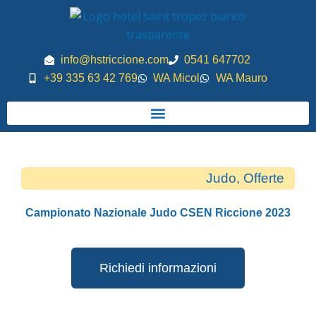
Vai
al
contenuto
info@hstriccione.com
0541 647702
+39 335 63 42 769
WA Micol
WA Mauro
Judo
,
Offerte
Campionato Nazionale Judo CSEN Riccione 2023
Richiedi informazioni