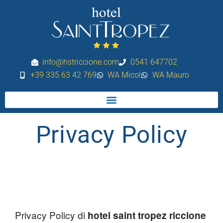
Vai
al
contenuto
info@hstriccione.com
0541 647702
+39 335 63 42 769
WA Micol
WA Mauro
Privacy Policy
Privacy Policy di
hotel saint tropez riccione